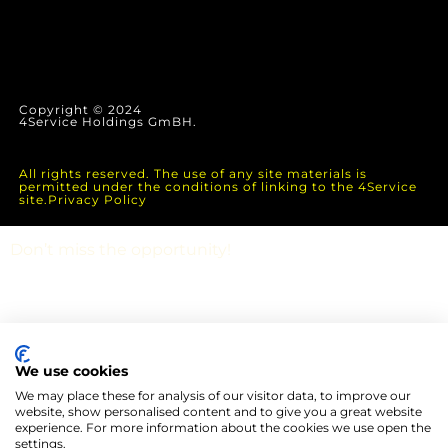
Copyright © 2024
4Service Holdings GmBH.
All rights reserved. The use of any site materials is
permitted under the conditions of linking to the 4Service
site.Privacy Policy
Don’t miss the opportunity!
We use cookies
We may place these for analysis of our visitor data, to improve our
website, show personalised content and to give you a great website
experience. For more information about the cookies we use open the
settings.