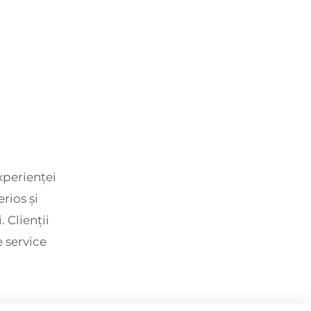
xperienței
rios și
 Clienții
e service