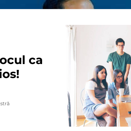
rocul ca
ios!
stră