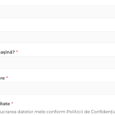
mașină?
*
ere
*
litate
*
ucrarea datelor mele conform Politicii de Confidenția