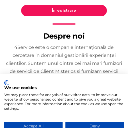
Înregistrare
Despre noi
4Service este o companie internațională de
cercetare în domeniul gestionării experienței
clienților. Suntem unul dintre cei mai mari furnizori
de servicii de Client Misterios și furnizăm servicii
consumatorilor din întreaga lume. Activăm în
peste 95 de țări. Clienții noștri sunt lanțuri de retail
We use cookies
mari, supermarketuri, stații de carburant, centre de
We may place these for analysis of our visitor data, to improve our
website, show personalised content and to give you a great website
service auto, instituții financiare, etc.
experience. For more information about the cookies we use open the
settings.
Accept All
Deny