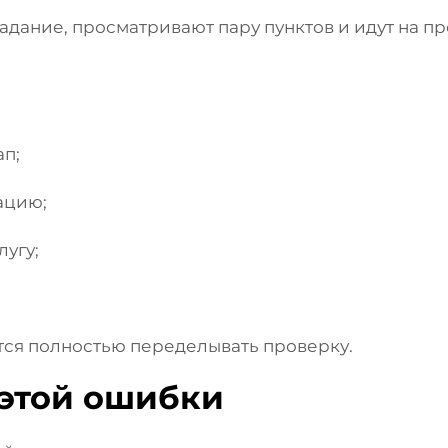
дание, просматривают пару пунктов и идут на про
ап;
ацию;
лугу;
ится полностью переделывать проверку.
 этой ошибки