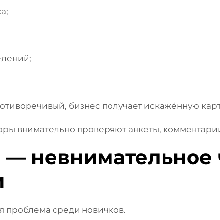
а;
елений;
ротиворечивый, бизнес получает искажённую карт
ры внимательно проверяют анкеты, комментарии 
 — невнимательное 
и
я проблема среди новичков.