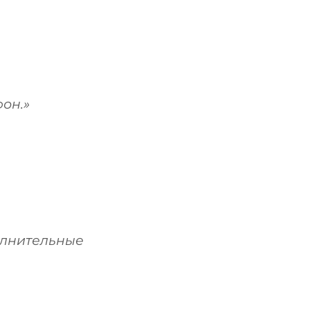
он.»
олнительные