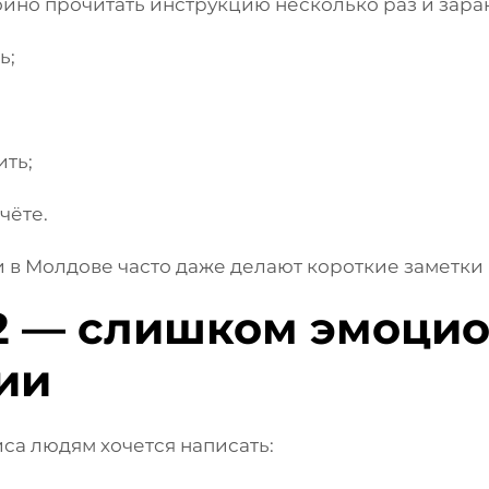
йно прочитать инструкцию несколько раз и заран
ь;
ить;
чёте.
 в Молдове часто даже делают короткие заметки
 — слишком эмоци
ии
са людям хочется написать: