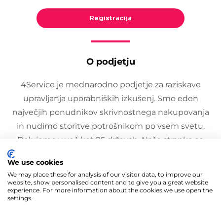
Registracija
O podjetju
4Service je mednarodno podjetje za raziskave
upravljanja uporabniških izkušenj. Smo eden
največjih ponudnikov skrivnostnega nakupovanja
in nudimo storitve potrošnikom po vsem svetu.
Delujemo v več kot 95 državah. Naše stranke so
velike trgovske verige, supermarketi, bencinski
We use cookies
servisi, avtomobilski servisi, finančne ustanove itd.
We may place these for analysis of our visitor data, to improve our
website, show personalised content and to give you a great website
experience. For more information about the cookies we use open the
settings.
Avtorske pravice © 2021 4Service Holdings GmbH. Vse