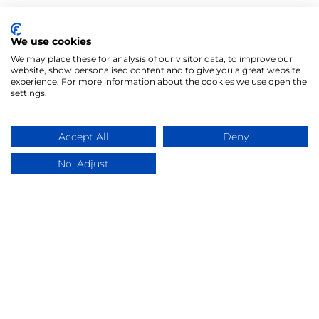
Таємний покупець відвідує магазини, банки,
We use cookies
кафе, аптеки та інші заклади під виглядом
We may place these for analysis of our visitor data, to improve our
звичайного клієнта. Його завдання — оцінити
website, show personalised content and to give you a great website
якість обслуговування та виконання стандартів
experience. For more information about the cookies we use open the
settings.
сервісу.
Після візиту необхідно заповнити коротку
Accept All
Deny
анкету через смартфон або особистий кабінет.
No, Adjust
Оцінюються такі критерії:
привітність персоналу;
швидкість обслуговування;
професійність консультації;
чистота приміщення;
дотримання стандартів компанії.
Подібні перевірки допомагають бізнесу