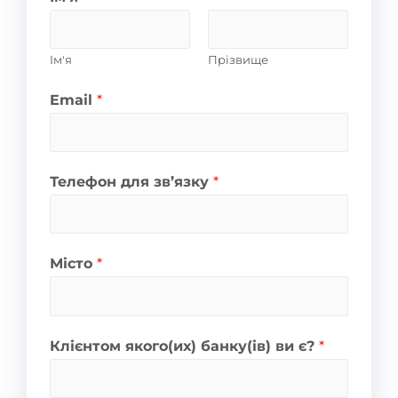
Ім'я
Прізвище
Email
*
Телефон для зв’язку
*
Місто
*
Клієнтом якого(их) банку(ів) ви є?
*