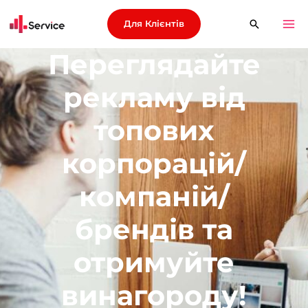
Для Клієнтів
Переглядайте
рекламу від
топових
корпорацій/
компаній/
брендів та
отримуйте
винагороду!