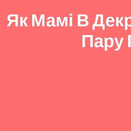
Як Мамі В Декр
Пару 