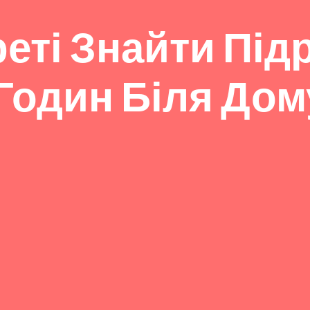
еті Знайти Під
Годин Біля Дом