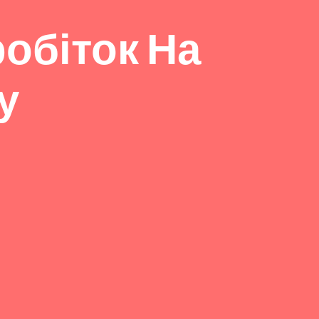
робіток На
у