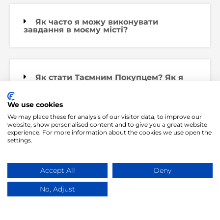
Як часто я можу виконувати
завдання в моєму місті?
Як стати Таємним Покупцем? Як я
зможу брати участь в проєктах?
We use cookies
We may place these for analysis of our visitor data, to improve our
website, show personalised content and to give you a great website
experience. For more information about the cookies we use open the
Як подати заявку на візит?
settings.
Accept All
Deny
Як успішно виконати завдання
(візит)?
No, Adjust