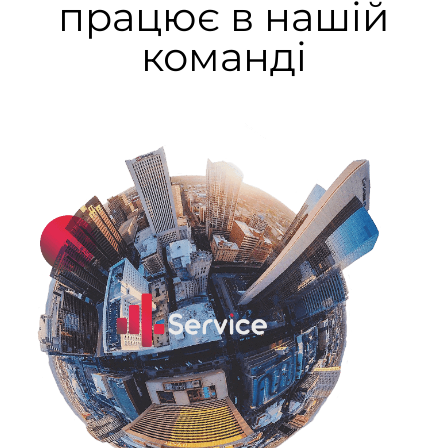
працює в нашiй
командi