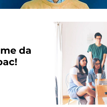
ome da
pac!