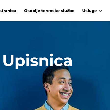
stranica
Osoblje terenske službe
Usluge
Upisnica