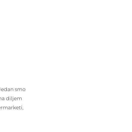
. Jedan smo
ma diljem
ermarketi,