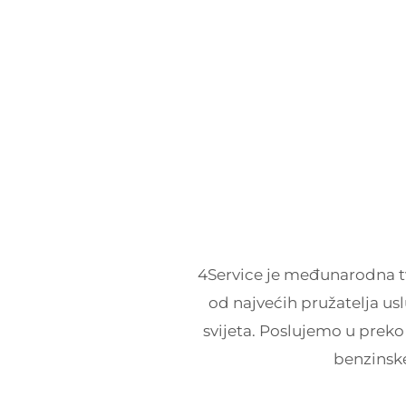
4Service je međunarodna tv
od najvećih pružatelja u
svijeta. Poslujemo u preko 
benzinske 