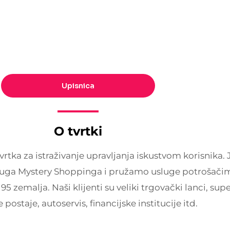
Upisnica
O tvrtki
rtka za istraživanje upravljanja iskustvom korisnika
sluga Mystery Shoppinga i pružamo usluge potrošači
95 zemalja. Naši klijenti su veliki trgovački lanci, sup
postaje, autoservis, financijske institucije itd.