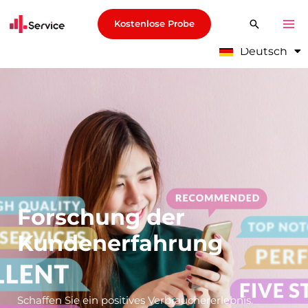
Молдова (ру)
Kostenlose Probe
български
Oʻzbek
Deutsch
Кыргызча
Forschung der
Kundenerfahrung
Schaffen Sie ein positives Verbrauchererlebnis.